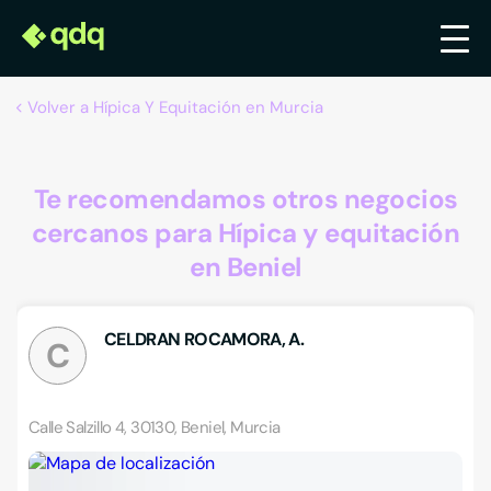
Volver a Hípica Y Equitación en Murcia
Te recomendamos otros negocios
cercanos para Hípica y equitación
en Beniel
CELDRAN ROCAMORA, A.
C
Calle Salzillo 4, 30130, Beniel, Murcia