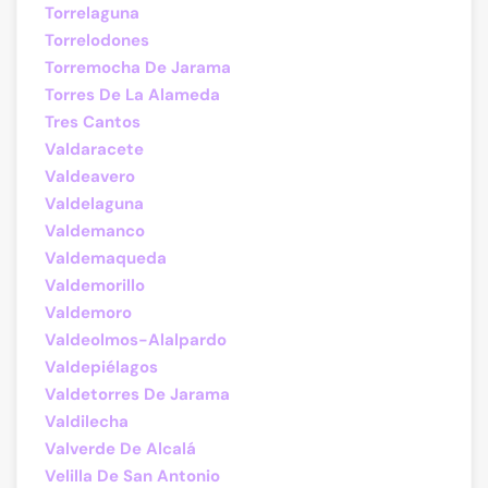
Torrelaguna
Torrelodones
Torremocha De Jarama
Torres De La Alameda
Tres Cantos
Valdaracete
Valdeavero
Valdelaguna
Valdemanco
Valdemaqueda
Valdemorillo
Valdemoro
Valdeolmos-Alalpardo
Valdepiélagos
Valdetorres De Jarama
Valdilecha
Valverde De Alcalá
Velilla De San Antonio