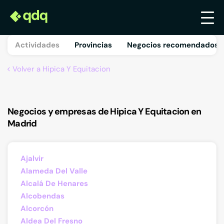
Actividades
Provincias
Negocios recomendados 
Volver a Hipica Y Equitacion
Negocios y empresas de Hipica Y Equitacion en
Madrid
Ajalvir
Alameda Del Valle
Alcalá De Henares
Alcobendas
Alcorcón
Aldea Del Fresno