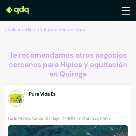
Volver a Hípica Y Equitación en Lugo
Te recomendamos otros negocios
cercanos para Hípica y equitación
en Quiroga
Pura Vida Es
Calle Mateo Garza 35, Bajo, 24400, Ponferrada, León