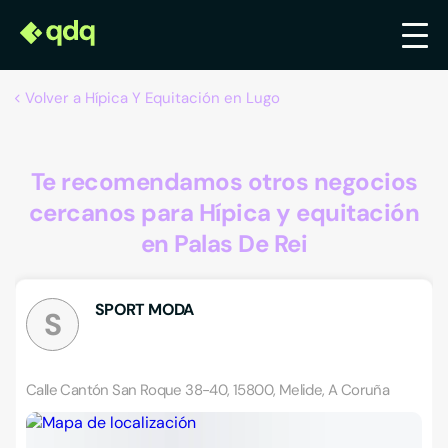
Volver a Hípica Y Equitación en Lugo
Te recomendamos otros negocios
cercanos para Hípica y equitación
en Palas De Rei
SPORT MODA
S
Calle Cantón San Roque 38-40, 15800, Melide, A Coruña