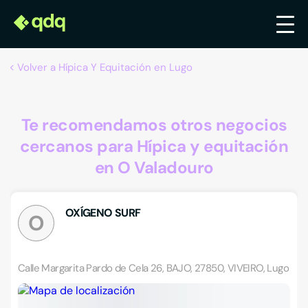
Volver a Hípica Y Equitación en Lugo
Te recomendamos otros negocios
cercanos para Hípica y equitación
en O Valadouro
OXÍGENO SURF
O
Calle Margarita Pardo de Cela 26, BAJO, 27850, VIVEIRO, Lugo