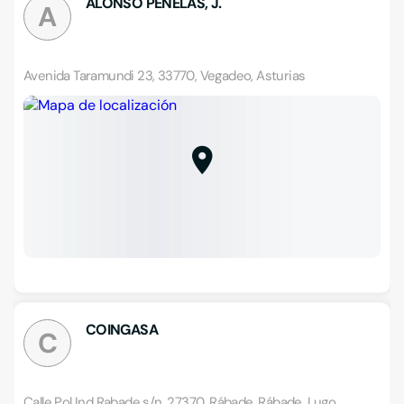
ALONSO PENELAS, J.
A
Avenida Taramundi 23, 33770, Vegadeo, Asturias
COINGASA
C
Calle Pol Ind Rabade s/n, 27370, Rábade, Rábade, Lugo