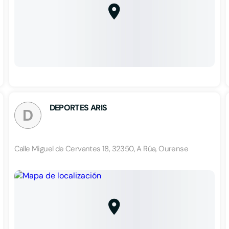
DEPORTES ARIS
D
Calle Miguel de Cervantes 18, 32350, A Rúa, Ourense