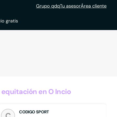
Grupo qdq
Tu asesor
Área cliente
io gratis
ble
tion
equitación en O Incio
CODIGO SPORT
C