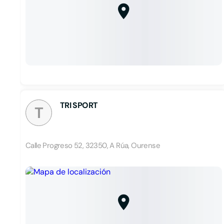
TRI SPORT
T
Calle Progreso 52, 32350, A Rúa, Ourense