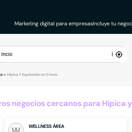
Marketing digital para empresas
Incluye tu negoc
ena
loca
go
Hípica Y Equitación en O Incio
s negocios cercanos para Hípica y 
WELLNESS ÁREA
W