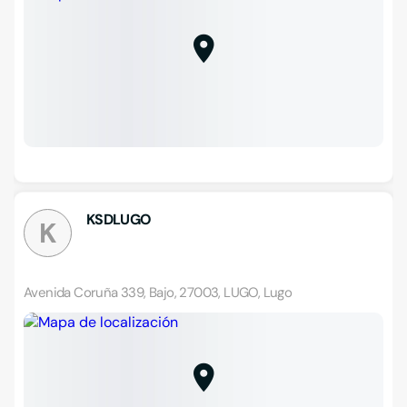
KSDLUGO
K
Avenida Coruña 339, Bajo, 27003, LUGO, Lugo