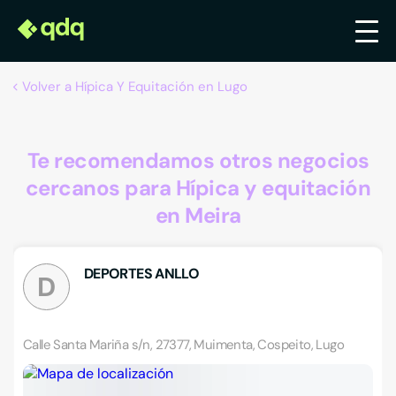
Volver a Hípica Y Equitación en Lugo
Te recomendamos otros negocios
cercanos para Hípica y equitación
en Meira
DEPORTES ANLLO
D
Calle Santa Mariña s/n, 27377, Muimenta, Cospeito, Lugo