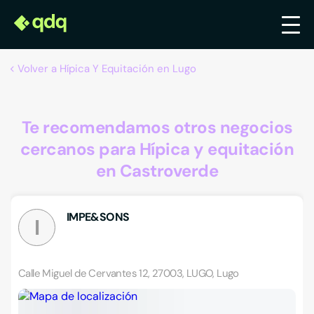
Volver a Hípica Y Equitación en Lugo
Te recomendamos otros negocios
cercanos para Hípica y equitación
en Castroverde
IMPE&SONS
I
Calle Miguel de Cervantes 12, 27003, LUGO, Lugo