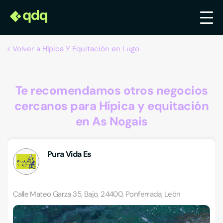
Volver a Hípica Y Equitación en Lugo
Te recomendamos otros negocios
cercanos para Hípica y equitación
en As Nogais
Pura Vida Es
Calle Mateo Garza 35, Bajo, 24400, Ponferrada, León