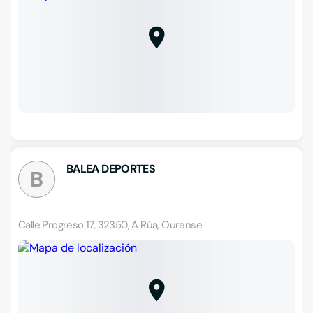
BALEA DEPORTES
B
Calle Progreso 17, 32350, A Rúa, Ourense