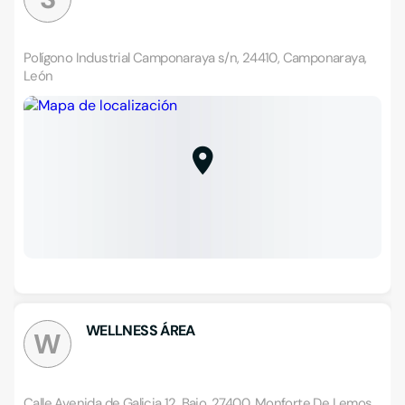
Polígono Industrial Camponaraya s/n, 24410, Camponaraya,
León
WELLNESS ÁREA
W
Calle Avenida de Galicia 12, Bajo, 27400, Monforte De Lemos,