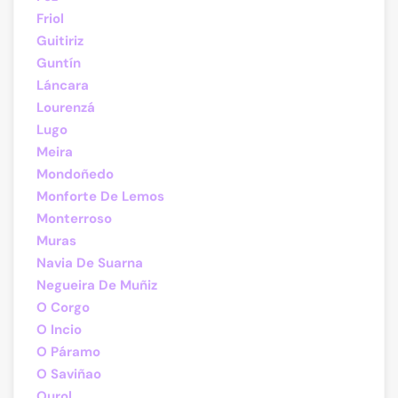
Friol
Guitiriz
Guntín
Láncara
Lourenzá
Lugo
Meira
Mondoñedo
Monforte De Lemos
Monterroso
Muras
Navia De Suarna
Negueira De Muñiz
O Corgo
O Incio
O Páramo
O Saviñao
Ourol