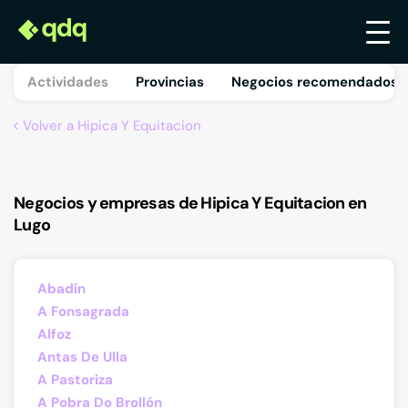
Actividades
Provincias
Negocios recomendados 
Volver a Hipica Y Equitacion
Negocios y empresas de Hipica Y Equitacion en
Lugo
Abadín
A Fonsagrada
Alfoz
Antas De Ulla
A Pastoriza
A Pobra Do Brollón