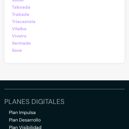
Sober
Taboada
Trabada
Triacastela
Vilalba
Viveiro
Xermade
Xove
PLANES DIGITALES
Plan Impulsa
Plan Desarrollo
Plan Visibilidad