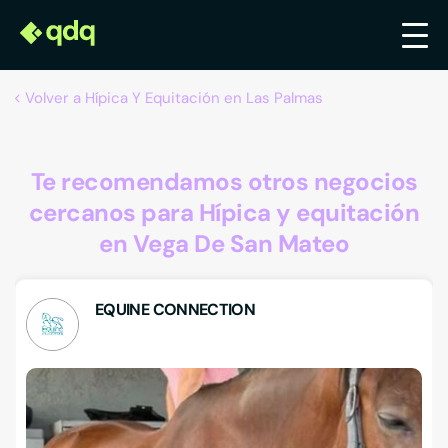
Volver a Hípica Y Equitación en Las Palmas
Te recomendamos otros negocios
cercanos para Hípica y equitación
en Vega De San Mateo
EQUINE CONNECTION