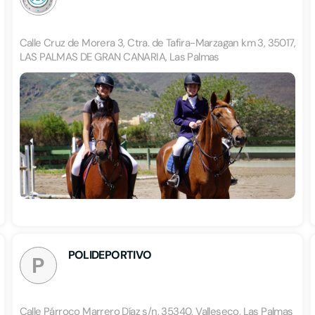
Calle Cruz de Morera 3, Ctra. de Tafira-Marzagan km 3, 35017,
LAS PALMAS DE GRAN CANARIA, Las Palmas
POLIDEPORTIVO
P
Calle Párroco Marrero Díaz s/n, 35340, Valleseco, Las Palmas