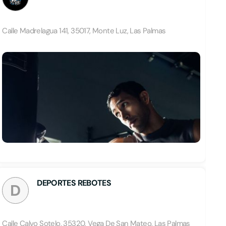
Calle Madrelagua 141, 35017, Monte Luz, Las Palmas
DEPORTES REBOTES
D
Calle Calvo Sotelo, 35320, Vega De San Mateo, Las Palmas