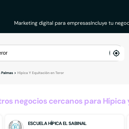
Marketing digital para empresas
Incluye tu negoc
ena
loca
s Palmas
Hípica Y Equitación en Teror
os negocios cercanos para Hípica y
ESCUELA HÍPICA EL SABINAL