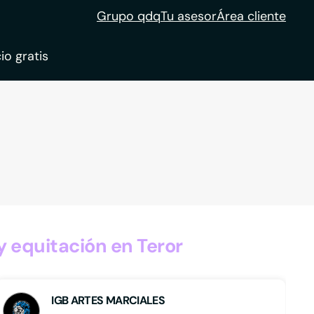
Grupo qdq
Tu asesor
Área cliente
io gratis
ble
tion
 equitación en Teror
IGB ARTES MARCIALES