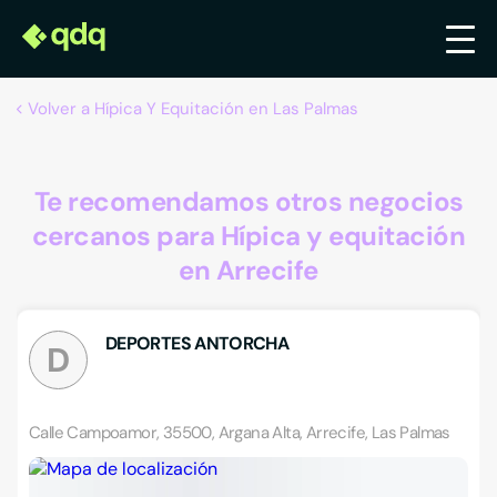
Volver a Hípica Y Equitación en Las Palmas
Te recomendamos otros negocios
cercanos para Hípica y equitación
en Arrecife
DEPORTES ANTORCHA
D
Calle Campoamor, 35500, Argana Alta, Arrecife, Las Palmas