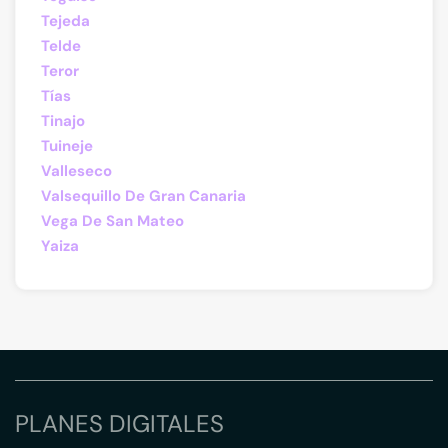
Tejeda
Telde
Teror
Tías
Tinajo
Tuineje
Valleseco
Valsequillo De Gran Canaria
Vega De San Mateo
Yaiza
PLANES DIGITALES