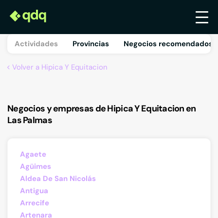
Actividades
Provincias
Negocios recomendados 
Volver a Hipica Y Equitacion
Negocios y empresas de Hipica Y Equitacion en
Las Palmas
Agaete
Agüimes
Aldea De San Nicolás
Antigua
Arrecife
Artenara