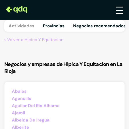
Actividades
Provincias
Negocios recomendados 
Volver a Hipica Y Equitacion
Negocios y empresas de Hipica Y Equitacion en La
Rioja
Ábalos
Agoncillo
Aguilar Del Río Alhama
Ajamil
Albelda De Iregua
Alberite