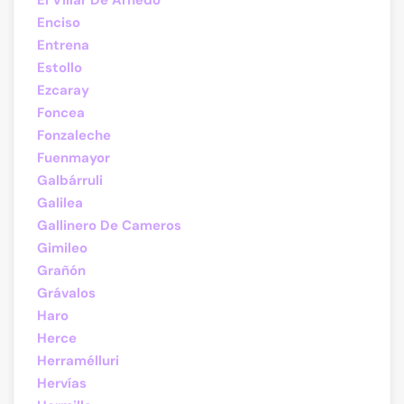
El Villar De Arnedo
Enciso
Entrena
Estollo
Ezcaray
Foncea
Fonzaleche
Fuenmayor
Galbárruli
Galilea
Gallinero De Cameros
Gimileo
Grañón
Grávalos
Haro
Herce
Herramélluri
Hervías