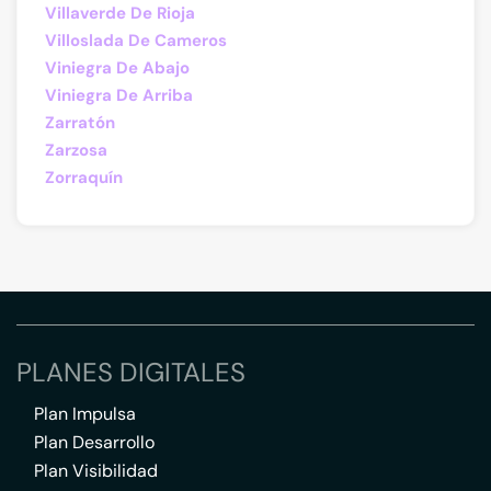
Villaverde De Rioja
Villoslada De Cameros
Viniegra De Abajo
Viniegra De Arriba
Zarratón
Zarzosa
Zorraquín
PLANES DIGITALES
Plan Impulsa
Plan Desarrollo
Plan Visibilidad