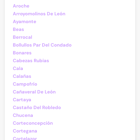
Aroche
Arroyomolinos De León
Ayamonte
Beas
Berrocal
Bollullos Par Del Condado
Bonares
Cabezas Rubias
Cala
Calañas
Campofrío
Cañaveral De León
Cartaya
Castaño Del Robledo
Chucena
Corteconcepción
Cortegana
Cortelazor