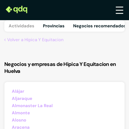
Actividades
Provincias
Negocios recomendados 
Volver a Hipica Y Equitacion
Negocios y empresas de Hipica Y Equitacion en
Huelva
Alájar
Aljaraque
Almonaster La Real
Almonte
Alosno
Aracena