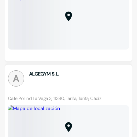
ALGEGYM S.L.
A
Calle Pol Ind La Vega 3, 11380, Tarifa, Tarifa, Cádiz