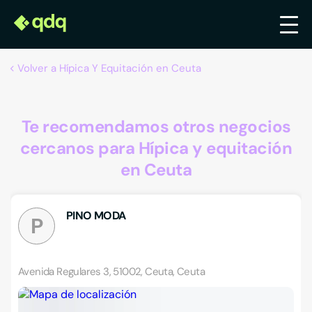
Volver a Hípica Y Equitación en Ceuta
Te recomendamos otros negocios
cercanos para Hípica y equitación
en Ceuta
PINO MODA
P
Avenida Regulares 3, 51002, Ceuta, Ceuta