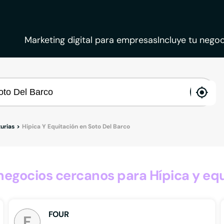
Marketing digital para empresas
Incluye tu negoc
ena
loca
urias
Hípica Y Equitación en Soto Del Barco
gocios cercanos para Hípica y equ
FOUR
F