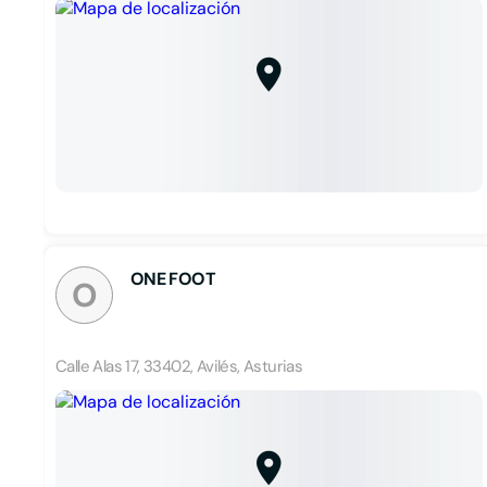
ONE FOOT
O
Calle Alas 17, 33402, Avilés, Asturias