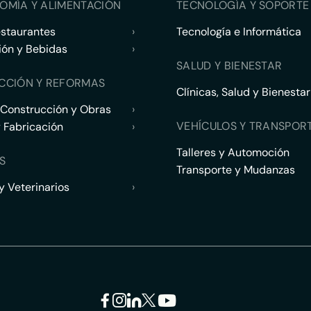
OMÍA Y ALIMENTACIÓN
TECNOLOGÍA Y SOPORTE 
estaurantes
›
Tecnología e Informática
ión y Bebidas
›
SALUD Y BIENESTAR
CCIÓN Y REFORMAS
Clínicas, Salud y Bienestar
 Construcción y Obras
›
VEHÍCULOS Y TRANSPOR
y Fabricación
›
Talleres y Automoción
S
Transporte y Mudanzas
 Veterinarios
›