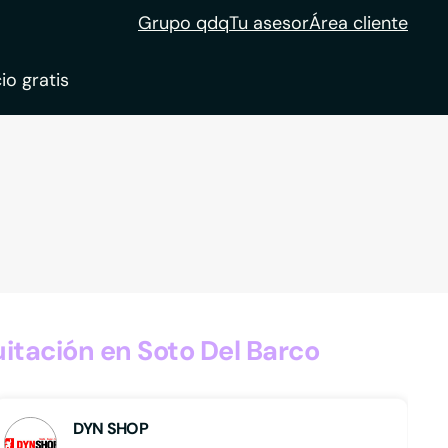
Grupo qdq
Tu asesor
Área cliente
io gratis
ble
tion
itación en Soto Del Barco
DYN SHOP