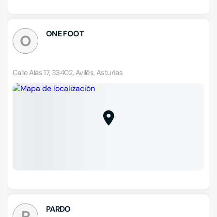
ONE FOOT
O
Calle Alas 17, 33402, Avilés, Asturias
PARDO
P