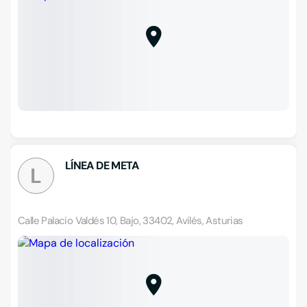
LÍNEA DE META
L
Calle Palacio Valdés 10, Bajo, 33402, Avilés, Asturias