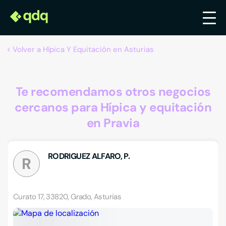
Volver a Hípica Y Equitación en Asturias
Te recomendamos otros negocios
cercanos para Hípica y equitación
en Pravia
RODRIGUEZ ALFARO, P.
R
Curato 17, 33820, Grado, Asturias