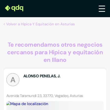
Volver a Hípica Y Equitación en Asturias
Te recomendamos otros negocios
cercanos para Hípica y equitación
en Illano
ALONSO PENELAS, J.
A
Avenida Taramundi 23, 33770, Vegadeo, Asturias