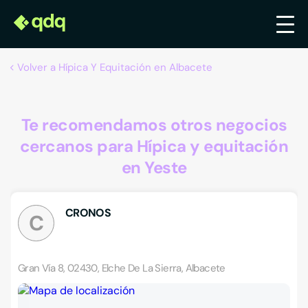
Volver a Hípica Y Equitación en Albacete
Te recomendamos otros negocios
cercanos para Hípica y equitación
en Yeste
CRONOS
C
Gran Vía 8, 02430, Elche De La Sierra, Albacete