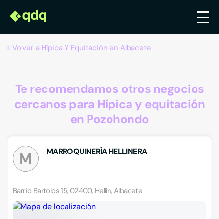
Volver a Hípica Y Equitación en Albacete
Te recomendamos otros negocios
cercanos para Hípica y equitación
en Pozohondo
MARROQUINERÍA HELLINERA
M
Barrio Bartolos 15, 02400, Hellín, Albacete