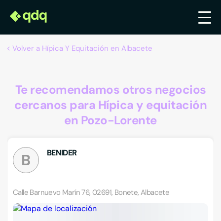
Volver a Hípica Y Equitación en Albacete
Te recomendamos otros negocios
cercanos para Hípica y equitación
en Pozo-Lorente
BENIDER
B
Calle Barnuevo Marín 76, 02691, Bonete, Albacete