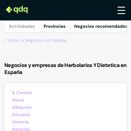
Actividades
Provincias
Negocios recomendados 
Volver a Negocios en España
Negocios y empresas de Herbolarios Y Dietetica en
España
A Coruña
Álava
Albacete
Alicante
Almería
Asturias