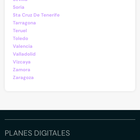
Soria
Sta Cruz De Tenerife
Tarragona
Teruel
Toledo
Valencia
Valladolid
Vizcaya
Zamora
Zaragoza
PLANES DIGITALES