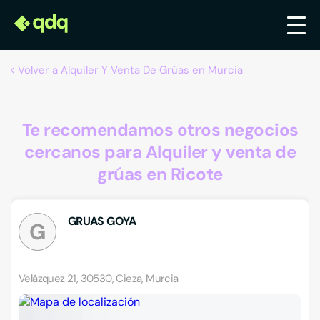
Volver a Alquiler Y Venta De Grúas en Murcia
Te recomendamos otros negocios
cercanos para Alquiler y venta de
grúas en Ricote
GRUAS GOYA
G
Velázquez 21, 30530, Cieza, Murcia