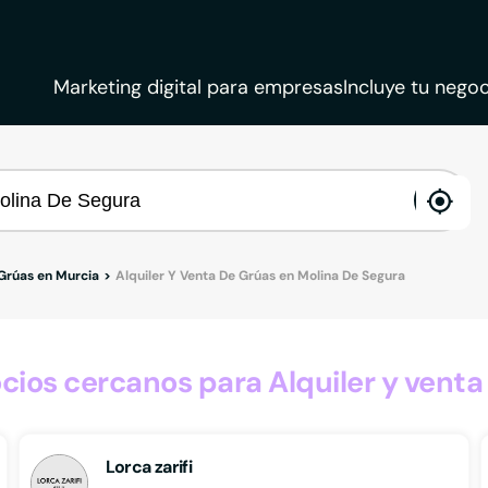
Marketing digital para empresas
Incluye tu negoc
ena
loca
 Grúas en Murcia
Alquiler Y Venta De Grúas en Molina De Segura
os cercanos para Alquiler y venta
Lorca zarifi