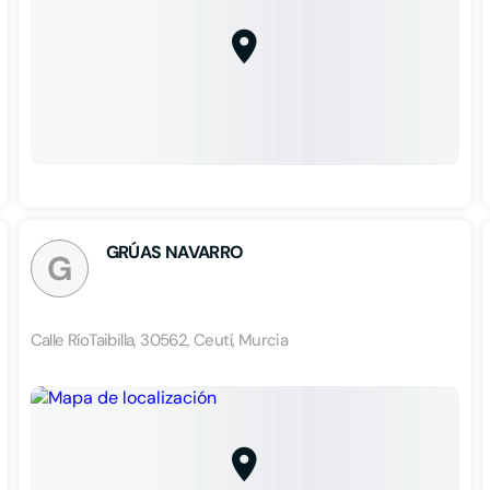
GRÚAS NAVARRO
G
Calle RíoTaibilla, 30562, Ceutí, Murcia