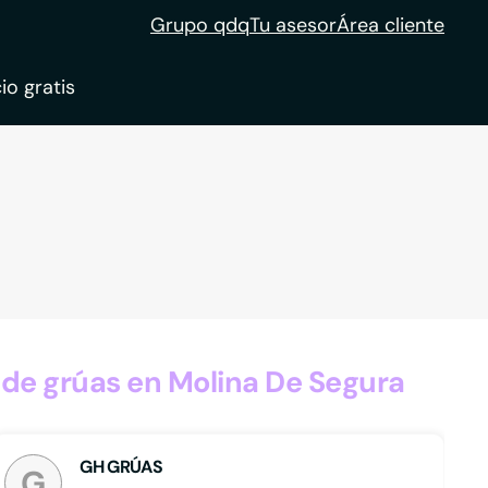
Grupo qdq
Tu asesor
Área cliente
io gratis
ble
tion
 de grúas en Molina De Segura
GH GRÚAS
G