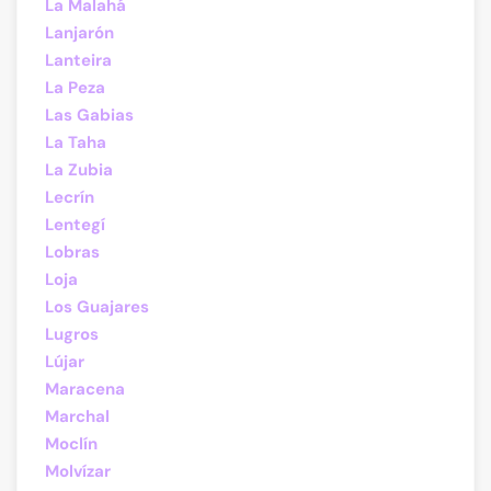
La Malahá
Lanjarón
Lanteira
La Peza
Las Gabias
La Taha
La Zubia
Lecrín
Lentegí
Lobras
Loja
Los Guajares
Lugros
Lújar
Maracena
Marchal
Moclín
Molvízar