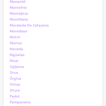
Monachil
Montefrío
Montejícar
Montillana
Moraleda De Zafayona
Morelábor
Motril
Murtas
Nevada
Nigüelas
Nívar
Ogíjares
Orce
Órgiva
Otívar
Otura
Padul
Pampaneira