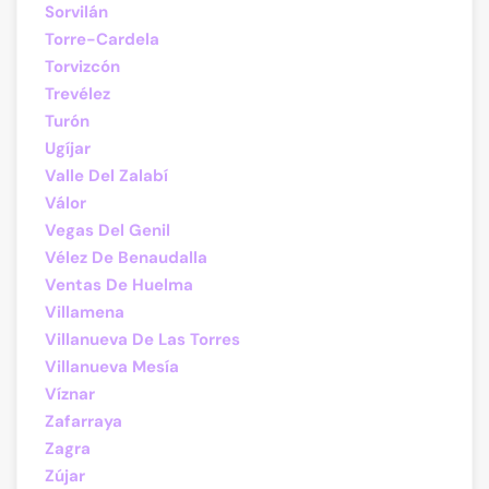
Sorvilán
Torre-Cardela
Torvizcón
Trevélez
Turón
Ugíjar
Valle Del Zalabí
Válor
Vegas Del Genil
Vélez De Benaudalla
Ventas De Huelma
Villamena
Villanueva De Las Torres
Villanueva Mesía
Víznar
Zafarraya
Zagra
Zújar