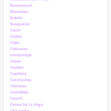
Benamaurel
Bérchules
Bubión
Busquístar
Cacín
Cádiar
Cájar
Calicasas
Campotéjar
Cáñar
Caniles
Capileira
Carataunas
Cástaras
Castilléjar
Castril
Cenes De La Vega
Chauchina