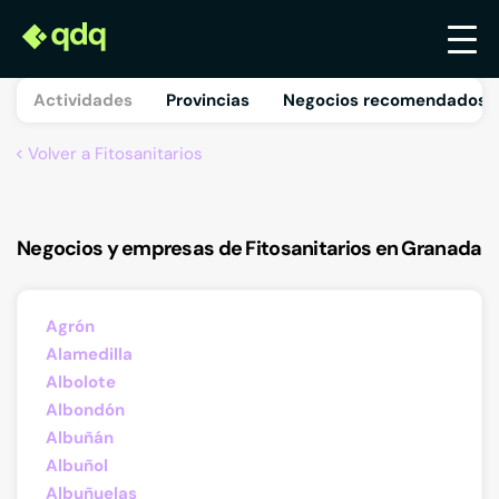
Actividades
Provincias
Negocios recomendados 
Volver a Fitosanitarios
Negocios y empresas de Fitosanitarios en Granada
Agrón
Alamedilla
Albolote
Albondón
Albuñán
Albuñol
Albuñuelas