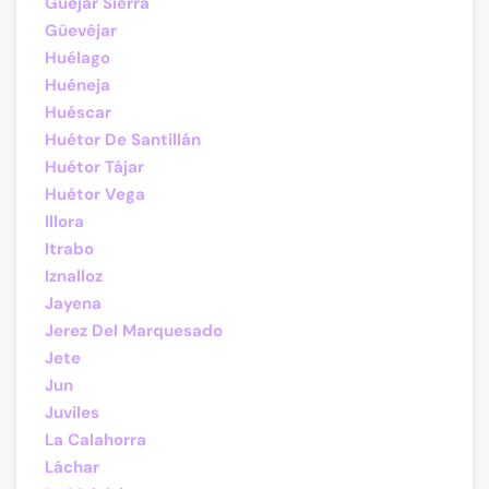
Güéjar Sierra
Güevéjar
Huélago
Huéneja
Huéscar
Huétor De Santillán
Huétor Tájar
Huétor Vega
Illora
Itrabo
Iznalloz
Jayena
Jerez Del Marquesado
Jete
Jun
Juviles
La Calahorra
Láchar