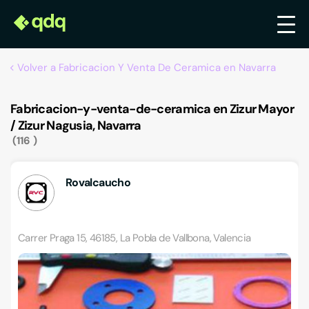
Volver a Fabricacion Y Venta De Ceramica en Navarra
Fabricacion-y-venta-de-ceramica en Zizur Mayor
/ Zizur Nagusia, Navarra
116
Rovalcaucho
Carrer Praga 15, 46185, La Pobla de Vallbona, Valencia