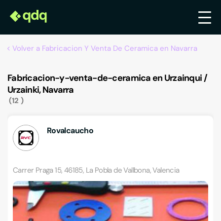
Volver a Fabricacion Y Venta De Ceramica en Navarra
Fabricacion-y-venta-de-ceramica en Urzainqui /
Urzainki, Navarra
12
Rovalcaucho
Carrer Praga 15, 46185, La Pobla de Vallbona, Valencia