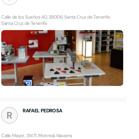
Calle de los Sueños 40, 38006, Santa Cruz de Tenerife,
Santa Cruz de Tenerife
RAFAEL PEDROSA
R
Calle Mayor, 31471, Monreal, Navarra