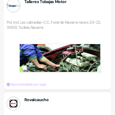
Talleres Tobajas Motor
Pol. ind. Las Labradas-C.C. Foral de Navarra naves 20-22,
31500, Tudela, Navarra
Recomendado por qdq
Rovalcaucho