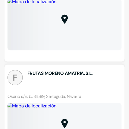
FRUTAS MORENO AMATRIA, S.L.
F
Osario s/n, b., 31589, Sartaguda, Navarra