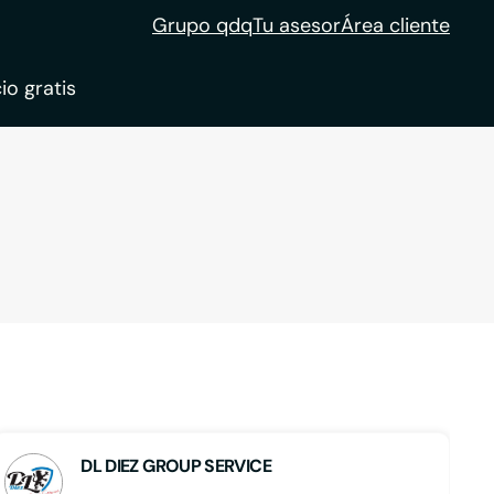
Grupo qdq
Tu asesor
Área cliente
io gratis
ble
tion
DL DIEZ GROUP SERVICE