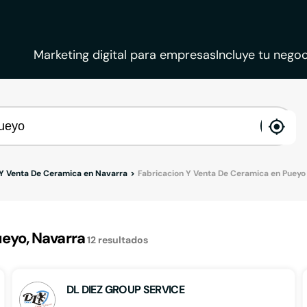
Marketing digital para empresas
Incluye tu negoc
ena
loca
 Y Venta De Ceramica en Navarra
Fabricacion Y Venta De Ceramica en Pueyo
eyo, Navarra
12
resultados
DL DIEZ GROUP SERVICE