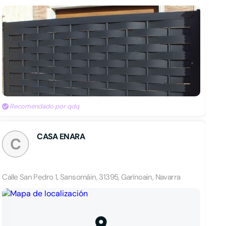
Recomendado por qdq
CASA ENARA
C
Calle San Pedro 1, Sansomáin, 31395, Garínoain, Navarra