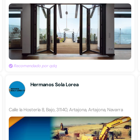
Recomendado por qdq
Hermanos Sola Lorea
Calle la Hostería 8, Bajo, 31140, Artajona, Artajona, Navarra