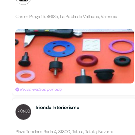
Carrer Praga 15, 46185, La Pobla de Vallbona, Valencia
Recomendado por qdq
Iriondo Interiorismo
Plaza Teodoro Rada 4, 31300, Tafalla, Tafalla, Navarra