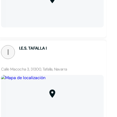
I.E.S. TAFALLA I
I
Calle Macocha 3, 31300, Tafalla, Navarra