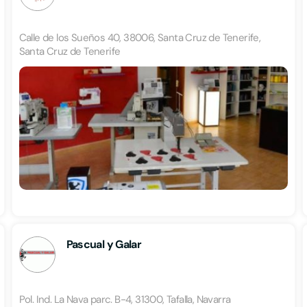
Calle de los Sueños 40, 38006, Santa Cruz de Tenerife,
Santa Cruz de Tenerife
Pascual y Galar
Pol. Ind. La Nava parc. B-4, 31300, Tafalla, Navarra