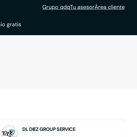
Grupo qdq
Tu asesor
Área cliente
io gratis
ble
tion
DL DIEZ GROUP SERVICE