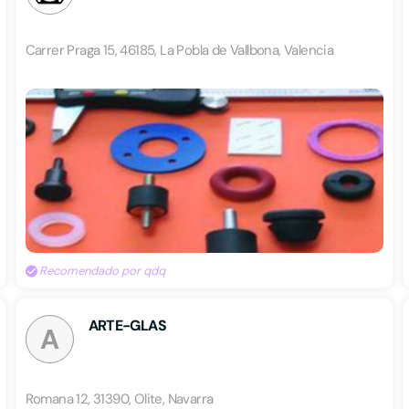
Carrer Praga 15, 46185, La Pobla de Vallbona, Valencia
Recomendado por qdq
ARTE-GLAS
A
Romana 12, 31390, Olite, Navarra