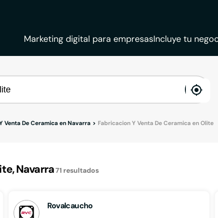
Marketing digital para empresas
Incluye tu negoc
ena
loca
 Y Venta De Ceramica en Navarra
Fabricacion Y Venta De Ceramica en Olite
te, Navarra
71
resultados
Rovalcaucho