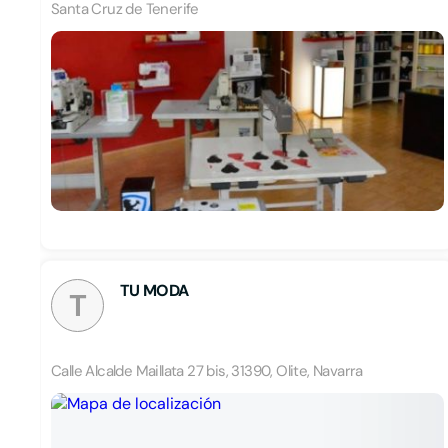
Santa Cruz de Tenerife
TU MODA
T
Calle Alcalde Maillata 27 bis, 31390, Olite, Navarra