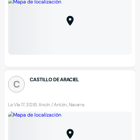
CASTILLO DE ARACIEL
C
La Vía 17, 31281, Ancín / Antzin, Navarra