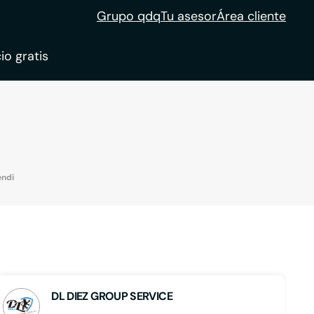
Grupo qdq
Tu asesor
Área cliente
io gratis
ble
tion
endi
DL DIEZ GROUP SERVICE