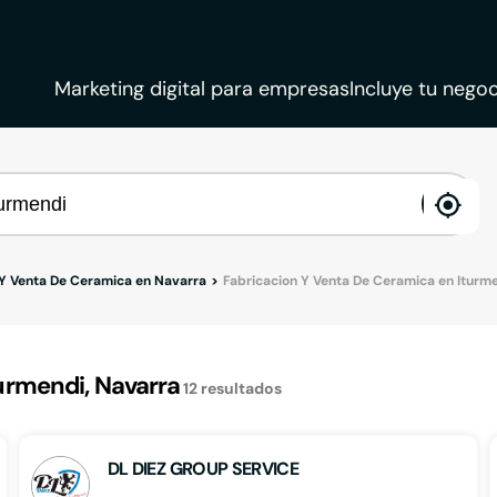
Marketing digital para empresas
Incluye tu negoc
ena
loca
 Y Venta De Ceramica en Navarra
Fabricacion Y Venta De Ceramica en Iturm
urmendi, Navarra
12
resultados
DL DIEZ GROUP SERVICE