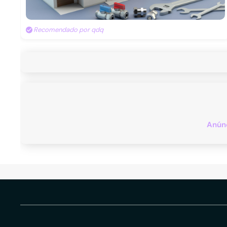
Recomendado por qdq
Anúnc