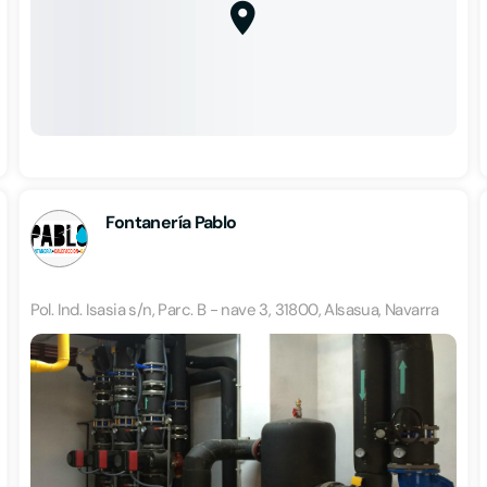
Fontanería Pablo
Pol. Ind. Isasia s/n, Parc. B - nave 3, 31800, Alsasua, Navarra