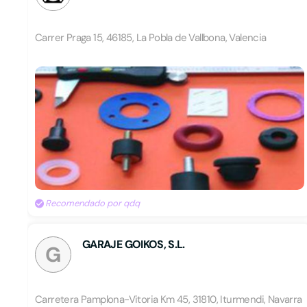
Carrer Praga 15, 46185, La Pobla de Vallbona, Valencia
Recomendado por qdq
GARAJE GOIKOS, S.L.
G
Carretera Pamplona-Vitoria Km 45, 31810, Iturmendi, Navarra