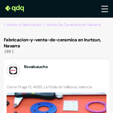
Volver a Fabricacion Y Venta De Ceramica en Navarra
Fabricacion-y-venta-de-ceramica en Irurtzun,
Navarra
39
Rovalcaucho
Carrer Praga 15, 46185, La Pobla de Vallbona, Valencia