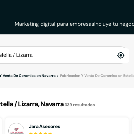
Marketing digital para empresas
Incluye tu negoc
ena
loca
 Y Venta De Ceramica en Navarra
Fabricacion Y Venta De Ceramica en Estella
la / Lizarra, Navarra
339
resultados
Jara Asesores