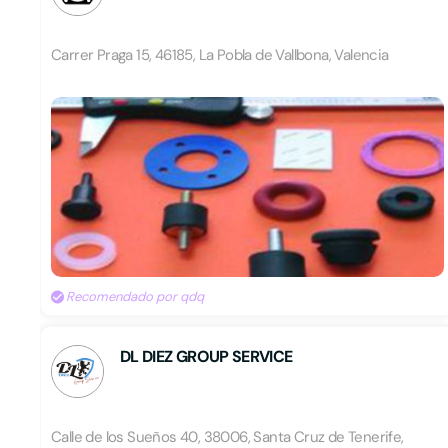
Carrer Praga 15, 46185, La Pobla de Vallbona, Valencia
Recomendado por qdq
DL DIEZ GROUP SERVICE
Calle de los Sueños 40, 38006, Santa Cruz de Tenerife,