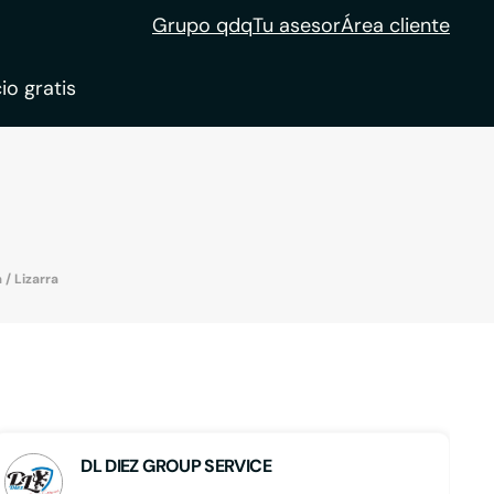
Grupo qdq
Tu asesor
Área cliente
io gratis
ble
tion
 / Lizarra
DL DIEZ GROUP SERVICE