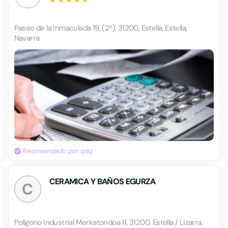
Paseo de la Inmaculada 19, (2º), 31200, Estella, Estella,
Navarra
Recomendado por qdq
CERAMICA Y BAÑOS EGURZA
C
Polígono Industrial Merkatondoa 11, 31200, Estella / Lizarra,