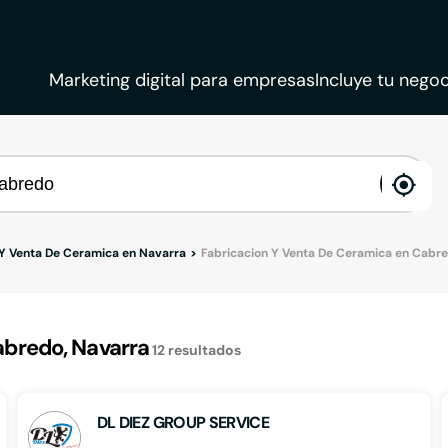
Marketing digital para empresas
Incluye tu negoc
ena
loca
 Y Venta De Ceramica en Navarra
Fabricacion Y Venta De Ceramica en Cabr
bredo, Navarra
12
resultados
DL DIEZ GROUP SERVICE