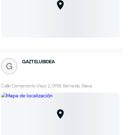
GAZTELUBIDEA
G
Calle Cementerio Viejo 2, 01118, Bernedo, Álava