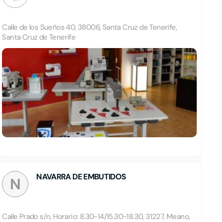
Calle de los Sueños 40, 38006, Santa Cruz de Tenerife,
Santa Cruz de Tenerife
NAVARRA DE EMBUTIDOS
N
Calle Prado s/n, Horario: 8.30-14/15.30-18.30, 31227, Meano,