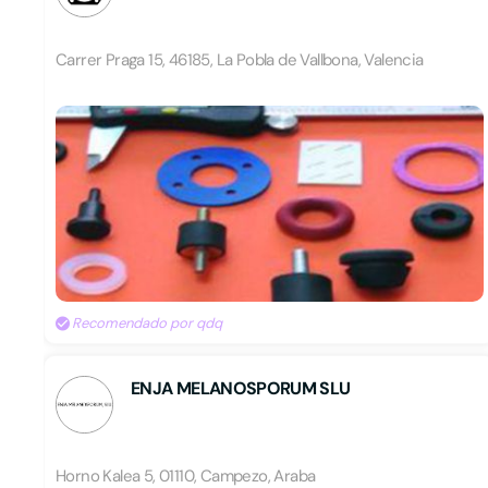
Carrer Praga 15, 46185, La Pobla de Vallbona, Valencia
Recomendado por qdq
ENJA MELANOSPORUM SLU
Horno Kalea 5, 01110, Campezo, Araba