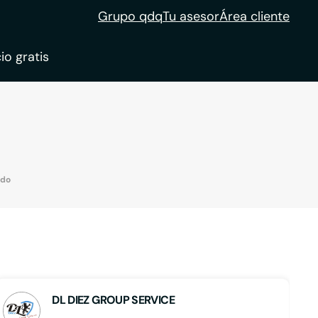
Grupo qdq
Tu asesor
Área cliente
io gratis
ble
tion
edo
DL DIEZ GROUP SERVICE