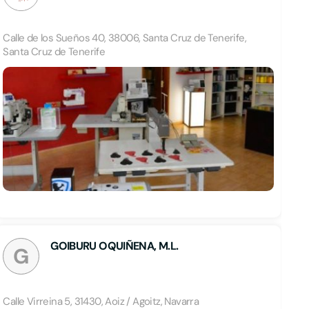
Calle de los Sueños 40, 38006, Santa Cruz de Tenerife,
Santa Cruz de Tenerife
GOIBURU OQUIÑENA, M.L.
G
Calle Virreina 5, 31430, Aoiz / Agoitz, Navarra