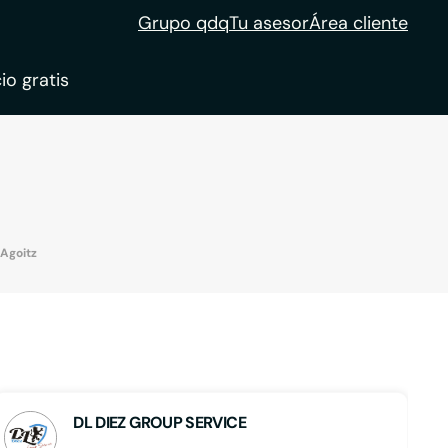
Grupo qdq
Tu asesor
Área cliente
io gratis
ble
tion
 Agoitz
DL DIEZ GROUP SERVICE