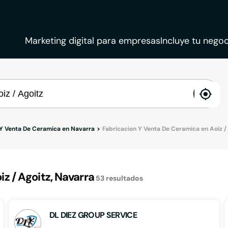
Marketing digital para empresas
Incluye tu negoc
ena
loca
 Y Venta De Ceramica en Navarra
Fabricacion Y Venta De Ceramica en Aoiz /
 / Agoitz, Navarra
53
resultados
DL DIEZ GROUP SERVICE