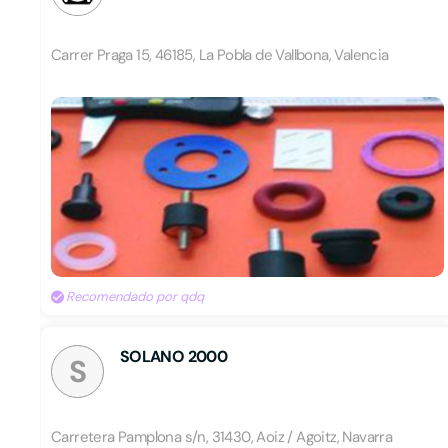
Carrer Praga 15, 46185, La Pobla de Vallbona, Valencia
Recomendado por qdq
SOLANO 2000
S
Carretera Pamplona s/n, 31430, Aoiz / Agoitz, Navarra