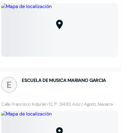
ESCUELA DE MUSICA MARIANO GARCIA
E
Calle Francisco Induráin 12, 1º, 31430, Aoiz / Agoitz, Navarra