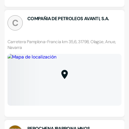
COMPAÑIA DE PETROLEOS AVANTI, S.A.
C
Carretera Pamplona-Francia km 35,6, 31798, Olagüe, Anue,
Navarra
PEROCHENA IBARRONA HNOS.