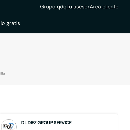
Grupo qdq
Tu asesor
Área cliente
io gratis
ble
tion
lla
DL DIEZ GROUP SERVICE