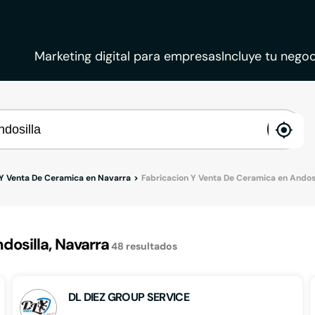
Marketing digital para empresas
Incluye tu negoc
ena
loca
 Y Venta De Ceramica en Navarra
Fabricacion Y Venta De Ceramica en Andosi
osilla, Navarra
48
resultados
DL DIEZ GROUP SERVICE