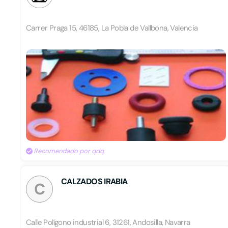
Carrer Praga 15, 46185, La Pobla de Vallbona, Valencia
Recomendado por qdq
CALZADOS IRABIA
C
Calle Polígono industrial 6, 31261, Andosilla, Navarra