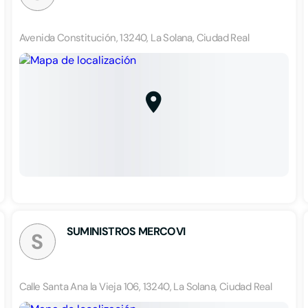
Avenida Constitución, 13240, La Solana, Ciudad Real
SUMINISTROS MERCOVI
S
Calle Santa Ana la Vieja 106, 13240, La Solana, Ciudad Real