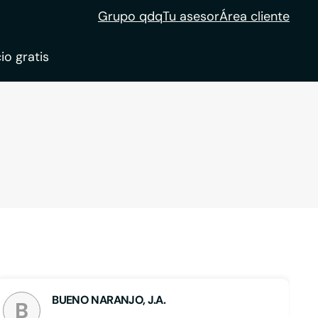
Grupo qdq
Tu asesor
Área cliente
io gratis
ble
tion
BUENO NARANJO, J.A.
B