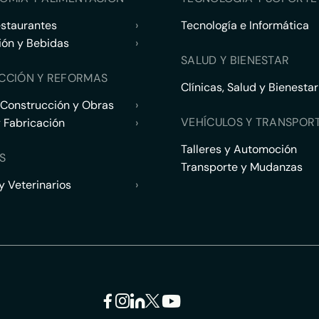
estaurantes
›
Tecnología e Informática
ión y Bebidas
›
SALUD Y BIENESTAR
CCIÓN Y REFORMAS
Clínicas, Salud y Bienestar
 Construcción y Obras
›
VEHÍCULOS Y TRANSPOR
y Fabricación
›
Talleres y Automoción
S
Transporte y Mudanzas
 Veterinarios
›