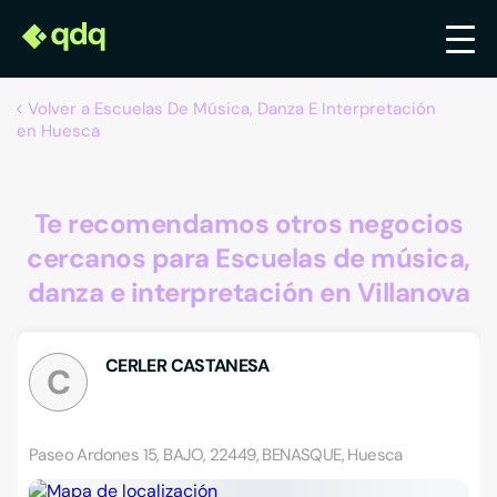
Volver a Escuelas De Música, Danza E Interpretación
en Huesca
Te recomendamos otros negocios
cercanos para Escuelas de música,
danza e interpretación en Villanova
CERLER CASTANESA
C
Paseo Ardones 15, BAJO, 22449, BENASQUE, Huesca