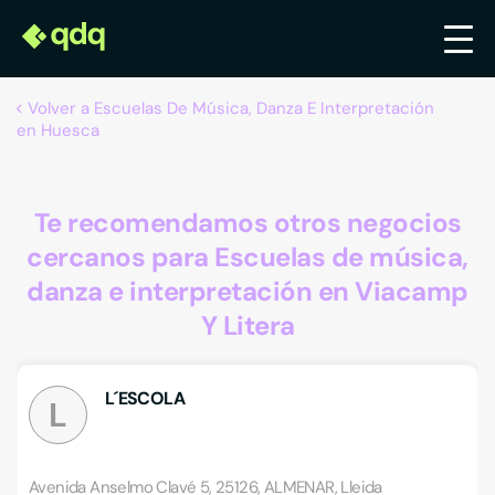
Volver a Escuelas De Música, Danza E Interpretación
en Huesca
Te recomendamos otros negocios
cercanos para Escuelas de música,
danza e interpretación en Viacamp
Y Litera
L´ESCOLA
L
Avenida Anselmo Clavé 5, 25126, ALMENAR, Lleida