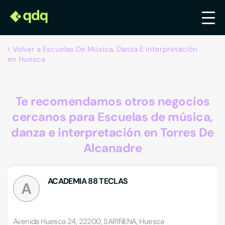
Volver a Escuelas De Música, Danza E Interpretación
en Huesca
Te recomendamos otros negocios
cercanos para Escuelas de música,
danza e interpretación en Torres De
Alcanadre
ACADEMIA 88 TECLAS
A
Avenida Huesca 24, 22200, SARIÑENA, Huesca