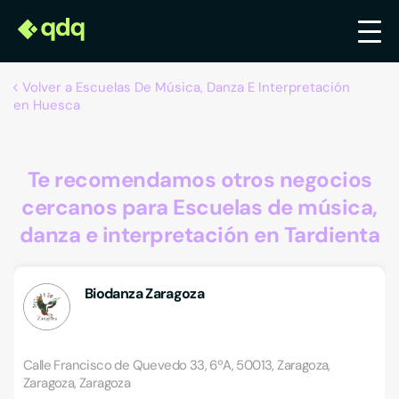
Volver a Escuelas De Música, Danza E Interpretación
en Huesca
Te recomendamos otros negocios
cercanos para Escuelas de música,
danza e interpretación en Tardienta
Biodanza Zaragoza
Calle Francisco de Quevedo 33, 6ºA, 50013, Zaragoza,
Zaragoza, Zaragoza