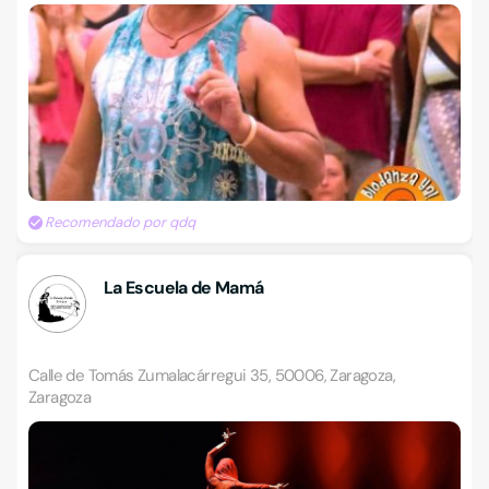
Recomendado por qdq
La Escuela de Mamá
Calle de Tomás Zumalacárregui 35, 50006, Zaragoza,
Zaragoza