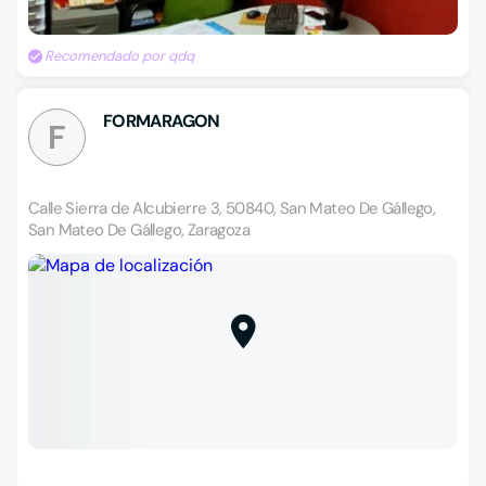
Recomendado por qdq
FORMARAGON
F
Calle Sierra de Alcubierre 3, 50840, San Mateo De Gállego,
San Mateo De Gállego, Zaragoza