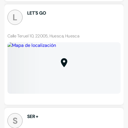
LET´S GO
L
Calle Teruel 10, 22005, Huesca, Huesca
SER +
S