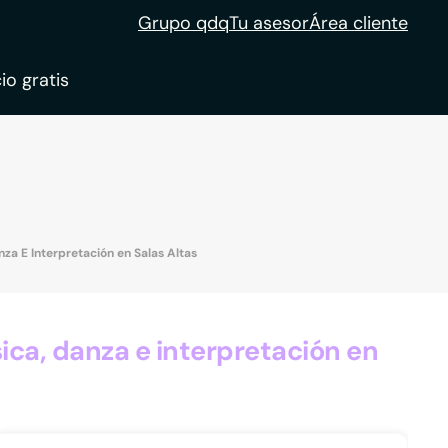
Grupo qdq
Tu asesor
Área cliente
io gratis
ble
tion
za E Interpretación en Salas Altas
ca, danza e interpretación en