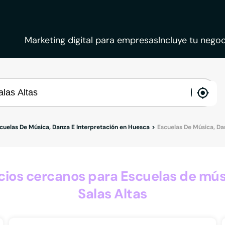
Marketing digital para empresas
Incluye tu negoc
ena
loca
cuelas De Música, Danza E Interpretación en Huesca
Escuelas De Música, Dan
os cercanos para Escuelas de músi
Salas Altas