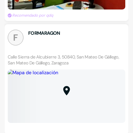
Recomendado por qdq
FORMARAGON
F
Calle Sierra de Alcubierre 3, 50840, San Mateo De Gállego,
San Mateo De Gállego, Zaragoza