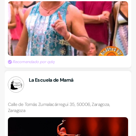
Recomendado por qdq
La Escuela de Mamá
Calle de Tomás Zumalacárregui 35, 50006, Zaragoza,
Zaragoza