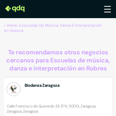
Volver a Escuelas De Música, Danza E Interpretación
en Huesca
Te recomendamos otros negocios
cercanos para Escuelas de música,
danza e interpretación en Robres
Biodanza Zaragoza
Calle Francisco de Quevedo 33, 6ºA, 50013, Zaragoza,
Zaragoza, Zaragoza