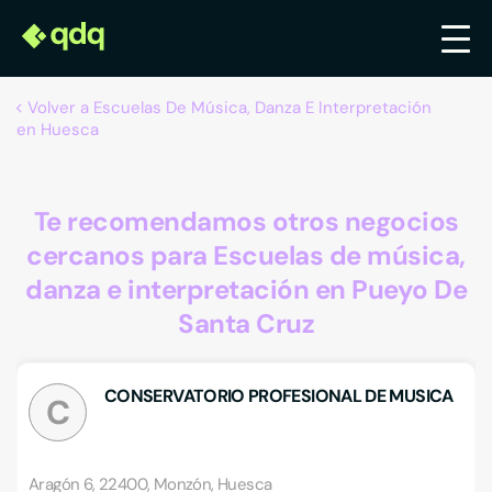
Volver a Escuelas De Música, Danza E Interpretación
en Huesca
Te recomendamos otros negocios
cercanos para Escuelas de música,
danza e interpretación en Pueyo De
Santa Cruz
CONSERVATORIO PROFESIONAL DE MUSICA
C
Aragón 6, 22400, Monzón, Huesca